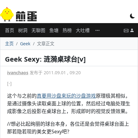
首页
树洞
无聊图
鱼塘
热榜
大吐槽
主页
Geek
文章正文
Geek Sexy: 涟漪桌球台[v]
ivanchaos
发布于 2011.09.01 , 09:20
[-]
这个与之前的
真要用沙盘来玩的沙盘游戏
原理极其相似，
是通过摄像头读取桌面上球的位置，然后经过电脑处理生
成影像之后投影在桌球台上，形成即时的视觉反馈效果。
//想必比起绚丽的球台本身，各位还是会觉得桌球台面上
那若隐若现的美女更Sexy吧？