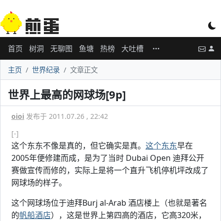
首页
树洞
无聊图
鱼塘
热榜
大吐槽
主页
世界纪录
文章正文
世界上最高的网球场[9p]
oioi
发布于 2011.07.26 , 22:42
[-]
这个东东不像是真的，但它确实是真。
这个东东
早在
2005年便修建而成，是为了当时 Dubai Open 迪拜公开
赛做宣传而修的，实际上是将一个直升飞机停机坪改成了
网球场的样子。
这个网球场位于迪拜Burj al-Arab 酒店楼上（也就是著名
的
帆船酒店
），这是世界上第四高的酒店，它高320米，