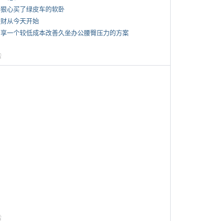
 一狠心买了绿皮车的软卧
 发财从今天开始
 分享一个较低成本改善久坐办公腰臀压力的方案
告
告