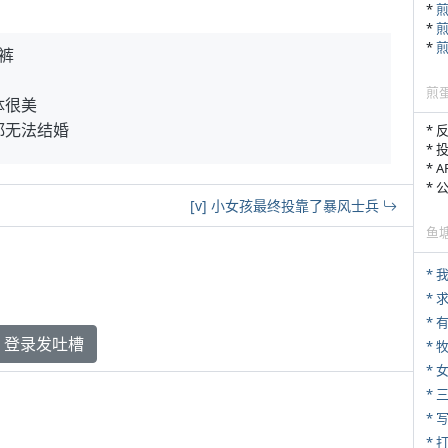
*
*
*
裤
煎
体很美
都无法结婚
* 
* 
* 
*
[v] 小女孩最终投靠了暴风士兵
鱼
*
* 
登录发吐槽
* 
*
* 
* 
* 