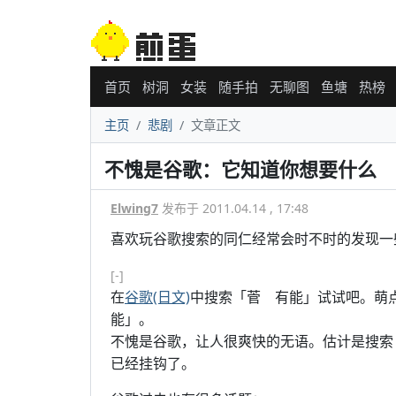
首页
树洞
女装
随手拍
无聊图
鱼塘
热榜
主页
悲剧
文章正文
不愧是谷歌：它知道你想要什么
Elwing7
发布于 2011.04.14 , 17:48
喜欢玩谷歌搜索的同仁经常会时不时的发现一
[-]
在
谷歌(日文)
中搜索「菅 有能」试试吧。萌
能」。
不愧是谷歌，让人很爽快的无语。估计是搜索「
已经挂钩了。