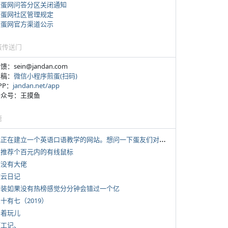
煎蛋网问答分区关闭通知
煎蛋网社区管理规定
煎蛋网官方渠道公示
蛋传送门
反馈：sein@jandan.com
投稿：
微信小程序煎蛋(扫码)
APP：
jandan.net/app
 公众号：王摸鱼
塘
*
我正在建立一个英语口语教学的网站。想问一下蛋友们对这类教学机构或网站的痛点。
 求推荐个百元内的有线鼠标
有没有大佬
牧云日记
 女装如果没有热榜感觉分分钟会错过一个亿
三十有七（2019）
写着玩儿
打工记、