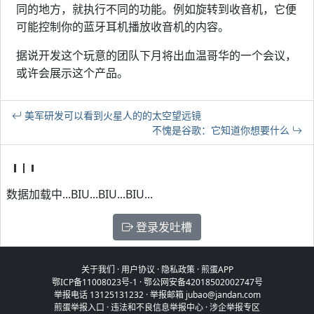
同的地方，就执行不同的功能。例如旋转到收音机，它便
可能控制你的蓝牙耳机播放收音机的内容。
据说开发这个玩意的团队下月将出血温哥华的一个会议，
或许会展示这个产品。
美军研发可以看到火星人的的太空望远镜
不愧是谷歌：它知道你想要什么
数据加载中...BIU...BIU...BIU...
登录发吐槽
关于我们
·
用户协议
·
隐私政策
·
煎蛋APP
鄂ICP备11008023号-1
·
鄂公网安备42018502002747号
举报电话 13125131232 · 举报邮箱 jubao@jandan.com
煎蛋举报入口
·
违法和不良信息举报中心
·
涉企举报专区