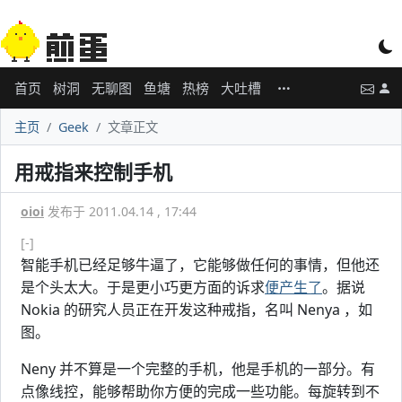
首页
树洞
无聊图
鱼塘
热榜
大吐槽
主页
Geek
文章正文
用戒指来控制手机
oioi
发布于 2011.04.14 , 17:44
[-]
智能手机已经足够牛逼了，它能够做任何的事情，但他还
是个头太大。于是更小巧更方面的诉求
便产生了
。据说
Nokia 的研究人员正在开发这种戒指，名叫 Nenya ，如
图。
Neny 并不算是一个完整的手机，他是手机的一部分。有
点像线控，能够帮助你方便的完成一些功能。每旋转到不