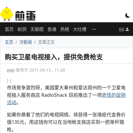
首页
树洞
无聊图
鱼塘
热榜
大吐槽
主页
冷新闻
文章正文
购买卫星电视接入，提供免费枪支
oioi
发布于 2011.04.13 , 11:28
[-]
市场竞争激烈呀，美国蒙大拿州和爱达荷州的一个卫星电
视接入服务商店 RadioShack 目前推出了一项
奇怪的促销
活动
。
如果你悬着了他们的电视网络，将获得一张墙纸代金券价
值135元，用这钱你可以在当地枪支商店买到一把单杆猎
枪。