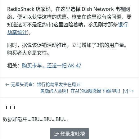
RadioShack 店家说，在这里选择 Dish Network 电视网
络，便可以获得这样的优惠。枪支在这里没有啥问题，要
知道这可不是纽约市(这里凶险着呐，参见刚才那条
银行
劫案统计
)。
同时，据说该促销活动推出，立马增加了3倍的用户量。
购买者大多是女性。
相关：
购买卡车，还送一把 AK-47
无厘头调查：银行抢劫常发生在周五
愚蠢的人类啊！在AI的极限微操下颤抖吧！[v]
数据加载中...BIU...BIU...BIU...
登录发吐槽