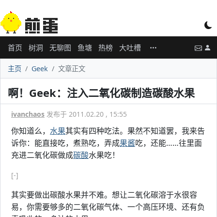
首页
树洞
无聊图
鱼塘
热榜
大吐槽
主页
Geek
文章正文
啊！Geek：注入二氧化碳制造碳酸水果
ivanchaos
发布于 2011.02.20 , 15:55
你知道么，
水果
其实有四种吃法。果然不知道罢，我来告
诉你：能直接吃，煮熟吃，弄成
果酱
吃，还能……往里面
充进二氧化碳做成
碳酸
水果吃！
[-]
其实要做出碳酸水果并不难。想让二氧化碳溶于水很容
易，你需要够多的二氧化碳气体、一个高压环境、还有负