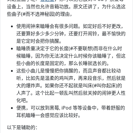
设备上，当然也允许音箱功放。原文还讲了，为什么选这
些曲子(#而不选神秘园)的理由，
使用闹钟来瞌睡会有很多问题。如定好后不好更改，
还要算好多少多少分钟，还要打开闹铃，最不愉快的
是它定时会把你搞醒。
瞌睡质量决定于它的长度(#不要联想)而非在什么时
候瞌睡，因为你无法决定什么时候你该瞌睡了，但这
些小曲的长度是固定的，那么长睡就选长的。
这些小曲儿是慢慢把你搞醒的，而且声音都比较动
听，比如先是温柔的鸡叫声，再来段音乐，然后就是
大的爆炸声。如果你还不起就是叫床(#叫你起床)的
人声了。这个比起一顿乱叫然后就关掉的闹钟更人性
化吧。
便携，可以放到黑莓, iPod 等等设备中，带着舒服的
耳机瞌睡一会感觉应该比较好。
以下是辅助的：
# Copyright for