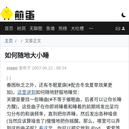
首页
树洞
无聊图
鱼塘
热榜
大吐槽
主页
文章正文
如何随地大小睡
steen
发布于 2007.06.22 , 08:54
[-]
春困秋乏之外，还有冬眠夏寐(#配合冬虫夏草效果更
加)，
这里讲到
如何随地舒服地睡觉：
关键是要找一些睡曲(#不等于催眠曲，后者可以让你长睡
方醒)，这些曲子在你即将睡着和睡着的前期将发出呈均
匀分布的和谐频率，直到把你弄睡，然后发出各种噪音
(当然应该算噪音了)慢慢地把你摇醒。那么，哪里可以弄
到这些曲子呢？
看这里
，你可以把它放到 iPod ，索爱等