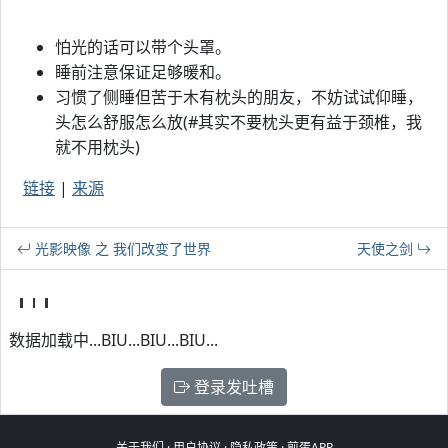
Jandan.net
(http://jandan.net/)
怕光的话可以带个头罩。
睡前注意保证足够暖和。
习惯了侧睡但苦于木有枕头的朋友，不妨试试仰睡，
头怎么舒服怎么放(#其实不要枕头更有益于颈椎，我
就不用枕头)
链接
|
来源
光影映像 之 我们改变了世界
天使之剑
数据加载中...BIU...BIU...BIU...
登录发吐槽
关于我们
·
用户协议
·
隐私政策
·
煎蛋APP