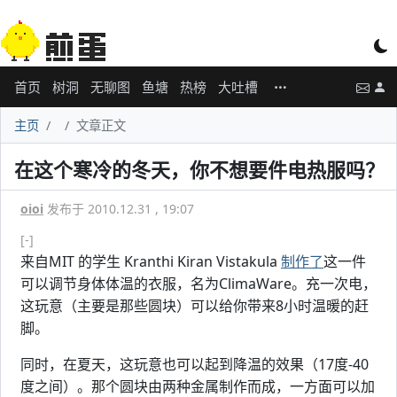
首页
树洞
无聊图
鱼塘
热榜
大吐槽
主页
文章正文
在这个寒冷的冬天，你不想要件电热服吗？
oioi
发布于 2010.12.31 , 19:07
[-]
来自MIT 的学生 Kranthi Kiran Vistakula
制作了
这一件
可以调节身体体温的衣服，名为ClimaWare。充一次电，
这玩意（主要是那些圆块）可以给你带来8小时温暖的赶
脚。
同时，在夏天，这玩意也可以起到降温的效果（17度-40
度之间）。那个圆块由两种金属制作而成，一方面可以加