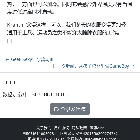
热，一方面也可以加冷。同时它会感应外界温度只有当温
度过低过高时才启动。
Kranthi 觉得这样，可以让我们冬天的衣服变得更加轻，
适用于士兵、运动员之类不能穿太臃肿衣服的工作。
[-]
Geek Sexy：涂鸦动画
一日一冷新闻：从孩子棺材里偷GameBoy
数据加载中...BIU...BIU...BIU...
登录发吐槽
关于我们
·
用户协议
·
隐私政策
·
煎蛋APP
鄂ICP备11008023号-1
·
鄂公网安备42018502002747号
举报电话 13125131232 · 举报邮箱 jubao@jandan.com