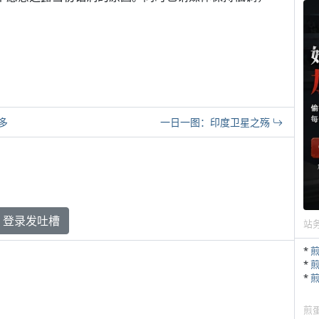
多
一日一图：印度卫星之殇
登录发吐槽
站
*
*
*
煎