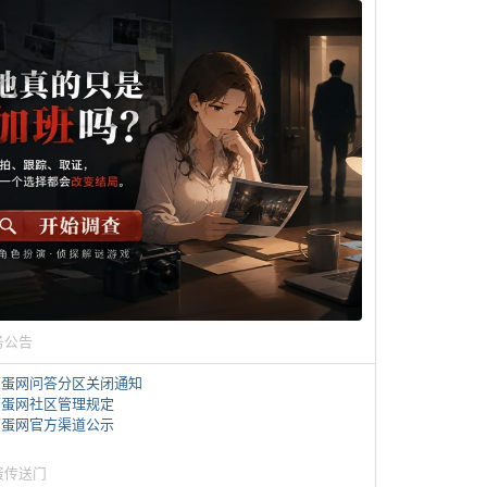
务公告
煎蛋网问答分区关闭通知
煎蛋网社区管理规定
煎蛋网官方渠道公示
蛋传送门