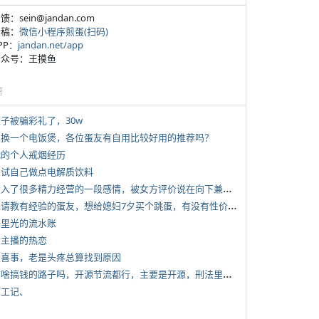
反馈：sein@jandan.com
投稿：
微信小程序煎蛋(扫码)
APP：
jandan.net/app
 公众号：王摸鱼
塘
侄子被骗彩礼了，30w
 想换一个电饭煲，各位蛋友有自用比较好用的推荐吗？
 我的个人戒烟经历
 尝试自己做点电解质饮料
*
投入了很多精力经营的一段感情，被女方评价说在向下兼容我，感觉有点破防
*
想请教有经验的蛋友，想给媳妇7夕买个跳蛋，有没有性价比高的推荐
 千里光的流水账
女主播的热恋
 大喜事，老是头疼总算找到原因
*
有啥搞钱的路子吗，开源节流都行，主要是开源，刑法里的咱不做
打工记、