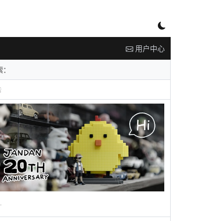
用户中心
告
广