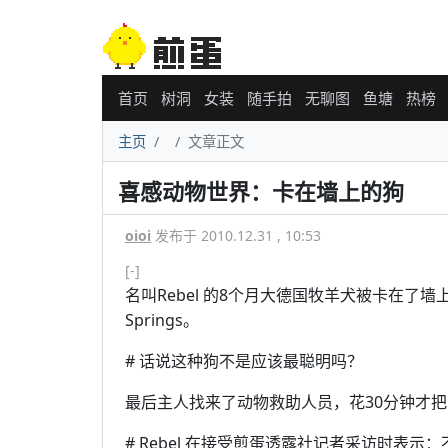
首页
树洞
女装
随手拍
无聊图
鱼塘
热榜
主页
文章正文
喜感动物世界：卡在墙上的狗
oioi
发布于 2010.12.31 , 10:53
[-]
名叫Rebel 的8个月大德国牧羊犬被卡在了墙
Springs。
# 话说这种狗不是应该最聪明吗？
最后主人找来了动物救助人员，花30分钟才把R
# Rebel 在接受煎蛋透露社记者采访时表