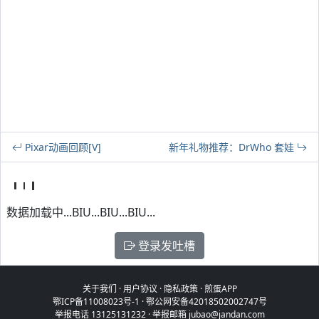
Pixar动画回顾[V]
新年礼物推荐：DrWho 套娃
数据加载中...BIU...BIU...BIU...
登录发吐槽
关于我们
·
用户协议
·
隐私政策
·
煎蛋APP
鄂ICP备11008023号-1
·
鄂公网安备42018502002747号
举报电话 13125131232 · 举报邮箱 jubao@jandan.com