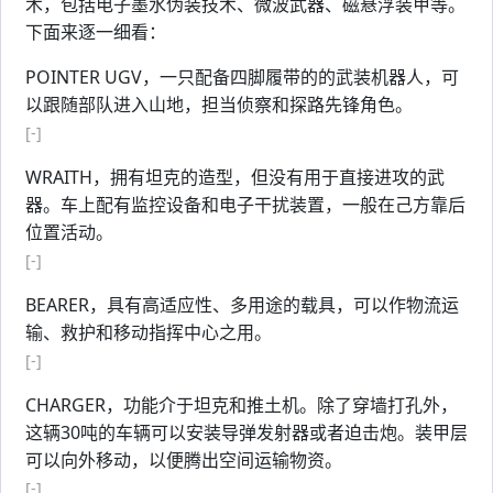
术，包括电子墨水伪装技术、微波武器、磁悬浮装甲等。
下面来逐一细看：
POINTER UGV，一只配备四脚履带的的武装机器人，可
以跟随部队进入山地，担当侦察和探路先锋角色。
[-]
WRAITH，拥有坦克的造型，但没有用于直接进攻的武
器。车上配有监控设备和电子干扰装置，一般在己方靠后
位置活动。
[-]
BEARER，具有高适应性、多用途的载具，可以作物流运
输、救护和移动指挥中心之用。
[-]
CHARGER，功能介于坦克和推土机。除了穿墙打孔外，
这辆30吨的车辆可以安装导弹发射器或者迫击炮。装甲层
可以向外移动，以便腾出空间运输物资。
[-]