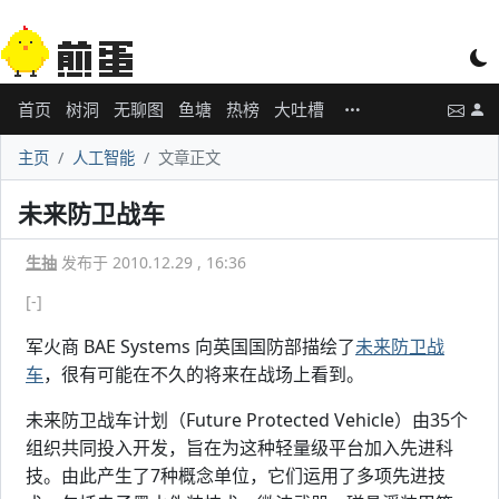
首页
树洞
无聊图
鱼塘
热榜
大吐槽
主页
人工智能
文章正文
未来防卫战车
生抽
发布于 2010.12.29 , 16:36
[-]
军火商 BAE Systems 向英国国防部描绘了
未来防卫战
车
，很有可能在不久的将来在战场上看到。
未来防卫战车计划（Future Protected Vehicle）由35个
组织共同投入开发，旨在为这种轻量级平台加入先进科
技。由此产生了7种概念单位，它们运用了多项先进技