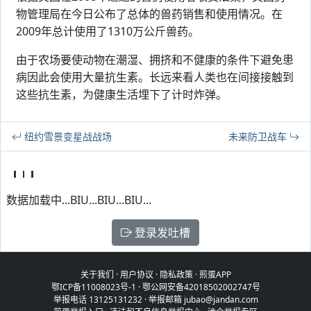
物管理局在今日公布了总体的兽药销售和使用情况。在
2009年总计使用了1310万公斤兽药。
由于农场要使动物在潮湿、拥挤和不健康的条件下避免患
病因此会使用大量抗生素。长远来看人类也在间接接触到
这些抗生素，为健康生活埋下了计时炸弹。
纽约雪景变星战战场
未来防卫战车
数据加载中...BIU...BIU...BIU...
登录发吐槽
关于我们
·
用户协议
·
隐私政策
·
煎蛋APP
鄂ICP备11008023号-1
·
鄂公网安备42018502002747号
举报电话 13125131232 · 举报邮箱 jubao@jandan.com