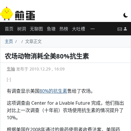
首页
树洞
无聊图
鱼塘
热榜
大吐槽
主页
文章正文
农场动物消耗全美80%抗生素
生抽
发布于 2010.12.29 , 16:09
[-]
有调查显示美国
80%的抗生素
售给了农场。
这项调查由 Center for a Livable Future 完成，他们指出
对比上一次调查（十年前）农场使用抗生素的情况提升了
10%。
根据美国在2008年通过的兽药使用者收费法案，美国药