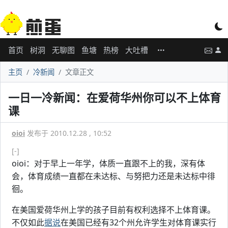
首页
树洞
无聊图
鱼塘
热榜
大吐槽
主页
冷新闻
文章正文
一日一冷新闻：在爱荷华州你可以不上体育
课
oioi
发布于 2010.12.28 , 10:52
[-]
oioi：对于早上一年学，体质一直跟不上的我，深有体
会，体育成绩一直都在未达标、与努把力还是未达标中徘
徊。
在美国爱荷华州上学的孩子目前有权利选择不上体育课。
不仅如此
据说
在美国已经有32个州允许学生对体育课实行