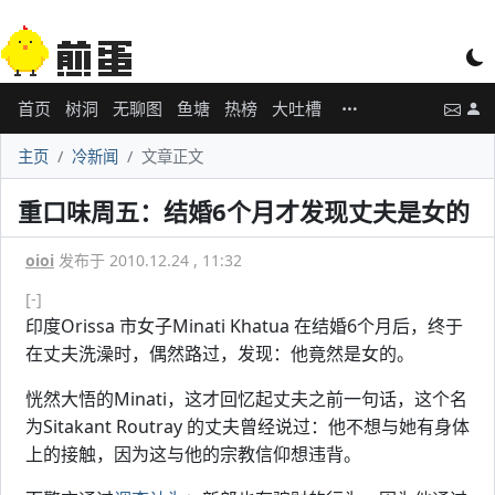
首页
树洞
无聊图
鱼塘
热榜
大吐槽
主页
冷新闻
文章正文
重口味周五：结婚6个月才发现丈夫是女的
oioi
发布于 2010.12.24 , 11:32
[-]
印度Orissa 市女子Minati Khatua 在结婚6个月后，终于
在丈夫洗澡时，偶然路过，发现：他竟然是女的。
恍然大悟的Minati，这才回忆起丈夫之前一句话，这个名
为Sitakant Routray 的丈夫曾经说过：他不想与她有身体
上的接触，因为这与他的宗教信仰想违背。