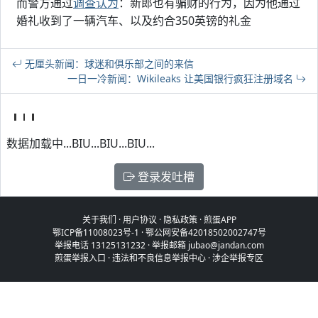
而警方通过
调查认为
：新郎也有骗财的行为，因为他通过
婚礼收到了一辆汽车、以及约合350英镑的礼金
无厘头新闻：球迷和俱乐部之间的来信
一日一冷新闻：Wikileaks 让美国银行疯狂注册域名
数据加载中...BIU...BIU...BIU...
登录发吐槽
关于我们
·
用户协议
·
隐私政策
·
煎蛋APP
鄂ICP备11008023号-1
·
鄂公网安备42018502002747号
举报电话 13125131232 · 举报邮箱 jubao@jandan.com
煎蛋举报入口
·
违法和不良信息举报中心
·
涉企举报专区