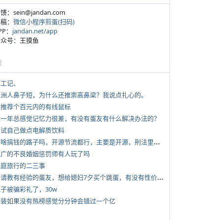
反馈：sein@jandan.com
投稿：
微信小程序煎蛋(扫码)
APP：
jandan.net/app
 公众号：王摸鱼
塘
打工记、
 亚洲人鼻子短，为什么还推崇高鼻梁？我说点扎心的。
 求推荐个百元内的有线鼠标
 近一年总感觉记忆力很差，有没有蛋友有什么解决办法的？
 尝试自己做点电解质饮料
*
有啥搞钱的路子吗，开源节流都行，主要是开源，刑法里的咱不做
 推广的不良婚姻惩罚师有人玩了吗
 家庭旅行的二三事
*
想请教有经验的蛋友，想给媳妇7夕买个跳蛋，有没有性价比高的推荐
侄子被骗彩礼了，30w
 女装如果没有热榜感觉分分钟会错过一个亿