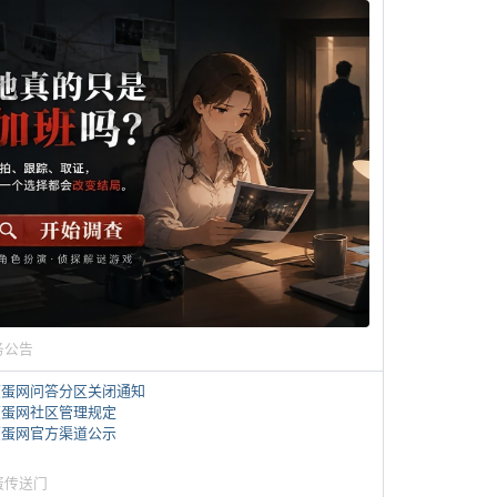
务公告
煎蛋网问答分区关闭通知
煎蛋网社区管理规定
煎蛋网官方渠道公示
蛋传送门