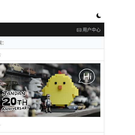
用户中心
告
广