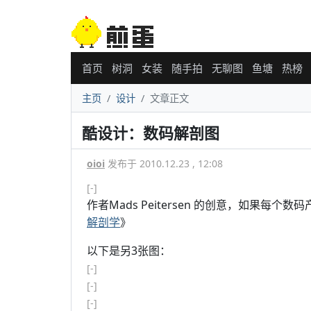
首页
树洞
女装
随手拍
无聊图
鱼塘
热榜
主页
设计
文章正文
酷设计：数码解剖图
oioi
发布于 2010.12.23 , 12:08
[-]
作者Mads Peitersen 的创意，如果
解剖学
》
以下是另3张图：
[-]
[-]
[-]