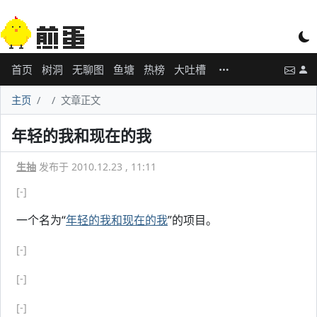
首页
树洞
无聊图
鱼塘
热榜
大吐槽
主页
文章正文
年轻的我和现在的我
生抽
发布于 2010.12.23 , 11:11
[-]
一个名为“
年轻的我和现在的我
”的项目。
[-]
[-]
[-]