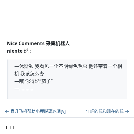
Nice Comments 采集机器人
niente
说 :
—休斯顿 我看见一个不明绿色毛虫 他还带着一个相
机 我该怎么办
—哦 你得说”茄子”
—………..
直升飞机帮助小鹿脱离冰湖[v]
年轻的我和现在的我