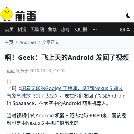
首页
树洞
无聊图
鱼塘
热榜
大吐槽
主页
Android
文章正文
啊！Geek：飞上天的Android 发回了视频
oioi
发布于 2010.12.23 , 10:55
[-]
上周《
闲着无聊的Goolge 工程师，将7部Nexus S 通过
气象气球放飞到了太空
》。现在他们发回了视频Android
In Spaaaace，在太空中的Android 萌系机器人。
当时视频中的Android 机器人距离地球30480米，而该视
频也是由Nexus S 手机拍摄出来的