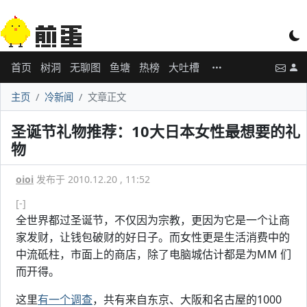
首页
树洞
无聊图
鱼塘
热榜
大吐槽
主页
冷新闻
文章正文
圣诞节礼物推荐：10大日本女性最想要的礼
物
oioi
发布于 2010.12.20 , 11:52
[-]
全世界都过圣诞节，不仅因为宗教，更因为它是一个让商
家发财，让钱包破财的好日子。而女性更是生活消费中的
中流砥柱，市面上的商店，除了电脑城估计都是为MM 们
而开得。
这里
有一个调查
，共有来自东京、大阪和名古屋的1000