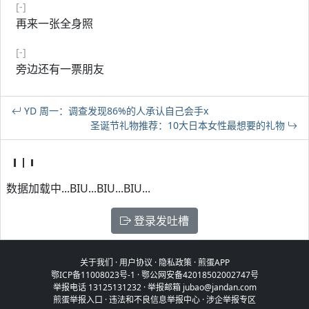
[-]
再来一张全身照
[-]
旁边还有一票朋友
YD 周一：调查发现86%的人承认自己会手x
圣诞节礼物推荐：10大日本女性最想要的礼物
数据加载中...BIU...BIU...BIU...
登录发吐槽
关于我们
·
用户协议
·
隐私政策
·
煎蛋APP
鄂ICP备11008023号-1
·
鄂公网安备42018502002747号
举报电话 13125131232 · 举报邮箱 jubao@jandan.com
煎蛋举报入口
·
违法和不良信息举报中心
·
涉企举报专区