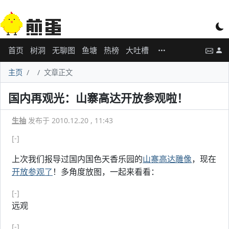
首页
树洞
无聊图
鱼塘
热榜
大吐槽
主页
文章正文
国内再观光：山寨高达开放参观啦！
生抽
发布于 2010.12.20 , 11:43
[-]
上次我们报导过国内国色天香乐园的
山寨高达雕像
，现在
开放参观了
！多角度放图，一起来看看：
[-]
远观
[-]