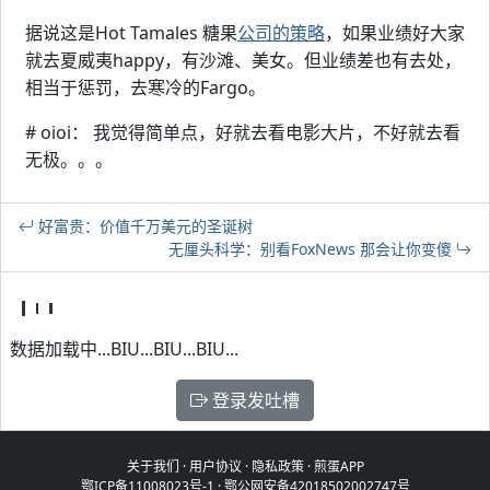
据说这是Hot Tamales 糖果
公司的策略
，如果业绩好大家
就去夏威夷happy，有沙滩、美女。但业绩差也有去处，
相当于惩罚，去寒冷的Fargo。
# oioi： 我觉得简单点，好就去看电影大片，不好就去看
无极。。。
好富贵：价值千万美元的圣诞树
无厘头科学：别看FoxNews 那会让你变傻
数据加载中...BIU...BIU...BIU...
登录发吐槽
关于我们
·
用户协议
·
隐私政策
·
煎蛋APP
鄂ICP备11008023号-1
·
鄂公网安备42018502002747号