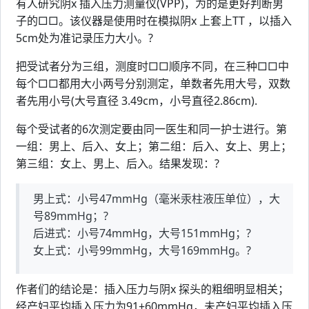
有人研究阴x 插入压力测量仪(VPP)，为的是更好判断男
子的□□。该仪器是使用时在模拟阴x 上套上TT ，以插入
5cm处为准记录压力大小。?
把受试者分为三组，测度时□□顺序不同，在三种□□中
每个□□都用大小两号分别测定，单数者先用大号，双数
者先用小号(大号直径 3.49cm，小号直径2.86cm).
每个受试者的6次测定要由同一医生和同一护士进行。第
一组：男上、后入、女上；第二组：后入、女上、男上；
第三组：女上、男上、后入。结果发现：?
男上式：小号47mmHg（毫米汞柱液压单位），大
号89mmHg；?
后进式：小号74mmHg，大号151mmHg；?
女上式：小号99mmHg，大号169mmHg。?
作者们的结论是：插入压力与阴x 探头的粗细明显相关；
经产妇平均插入压力为91±60mmHg，未产妇平均插入压