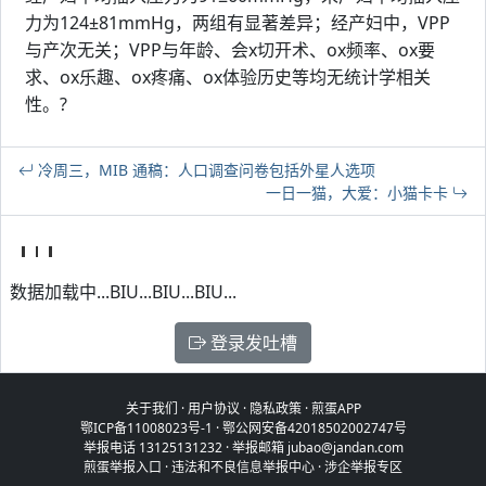
力为124±81mmHg，两组有显著差异；经产妇中，VPP
与产次无关；VPP与年龄、会x切开术、ox频率、ox要
求、ox乐趣、ox疼痛、ox体验历史等均无统计学相关
性。?
冷周三，MIB 通稿：人口调查问卷包括外星人选项
一日一猫，大爱：小猫卡卡
数据加载中...BIU...BIU...BIU...
登录发吐槽
关于我们
·
用户协议
·
隐私政策
·
煎蛋APP
鄂ICP备11008023号-1
·
鄂公网安备42018502002747号
举报电话 13125131232 · 举报邮箱 jubao@jandan.com
煎蛋举报入口
·
违法和不良信息举报中心
·
涉企举报专区