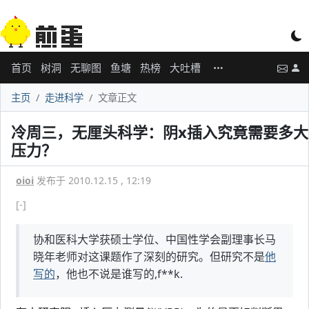
首页
树洞
无聊图
鱼塘
热榜
大吐槽
主页
走进科学
文章正文
冷周三，无厘头科学：阴x插入究竟需要多大
压力？
oioi
发布于 2010.12.15 , 12:19
[-]
协和医科大学获硕士学位、中国性学会副理事长马
晓年老师对这课题作了深刻的研究。但研究不是
他
写的
，他也不说是谁写的,f**k.