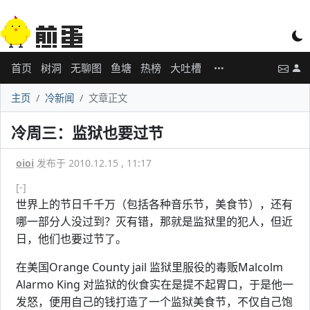
首页
树洞
无聊图
鱼塘
热榜
大吐槽
主页
冷新闻
文章正文
冷周三：监狱也要过节
oioi
发布于 2010.12.15 , 11:17
[-]
世界上的节日千千万（包括各种音乐节，美食节），还有
哪一部分人没过到？灭有错，那就是监狱里的犯人，但近
日，他们也要过节了。
在美国Orange County jail 监狱里服役的毒贩Malcolm
Alarmo King 对监狱的伙食实在是提不起胃口，于是他一
发怒，便用自己的钱打造了一个监狱美食节，不仅自己饱