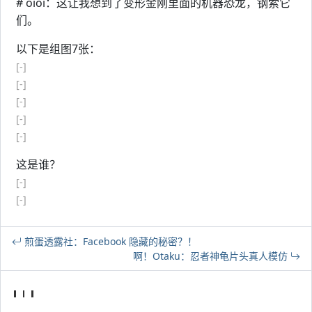
# oioi：这让我想到了变形金刚里面的机器恐龙，钢索它
们。
以下是组图7张：
[-]
[-]
[-]
[-]
[-]
这是谁？
[-]
[-]
煎蛋透露社：Facebook 隐藏的秘密？！
啊！Otaku：忍者神龟片头真人模仿