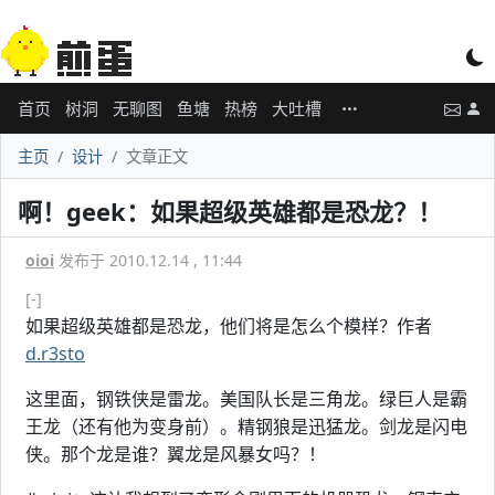
首页
树洞
无聊图
鱼塘
热榜
大吐槽
主页
设计
文章正文
啊！geek：如果超级英雄都是恐龙？！
oioi
发布于 2010.12.14 , 11:44
[-]
如果超级英雄都是恐龙，他们将是怎么个模样？作者
d.r3sto
这里面，钢铁侠是雷龙。美国队长是三角龙。绿巨人是霸
王龙（还有他为变身前）。精钢狼是迅猛龙。剑龙是闪电
侠。那个龙是谁？翼龙是风暴女吗？！