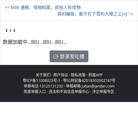
MIB 通稿：怪物档案，抓拍人形怪物
真的蹦极，敢于在下雪的大楼之上[v]
数据加载中...BIU...BIU...BIU...
登录发吐槽
关于我们
·
用户协议
·
隐私政策
·
煎蛋APP
鄂ICP备11008023号-1
·
鄂公网安备42018502002747号
举报电话 13125131232 · 举报邮箱 jubao@jandan.com
煎蛋举报入口
·
违法和不良信息举报中心
·
涉企举报专区