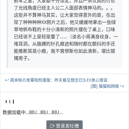
前车之鉴，大家都十分淡定，并且严肃认真的讨论
了光线角度已经主人公二人面部表情神马的。。。
这些并不算神马其实，让大家觉得意外的是，在出
现了种种种种XX照片之后，他又缓缓地拿出一张绿
草地帆布鞋的十分小清新的照片摆在了桌上，口味
已经说不上是轻是重了……（该名小哥满身纹身，一
堆耳洞，从胳膊的针孔痕迹和随时都在颤抖的手还
能推断其是小瘾，竟不曾想斯也如此清新，堪比银
镯男子。
周末啦の发霉啦煎蛋版：昨天看见想念已久EX发心情说
[图] 猫猫和网络
数据加载中...BIU...BIU...BIU...
登录发吐槽