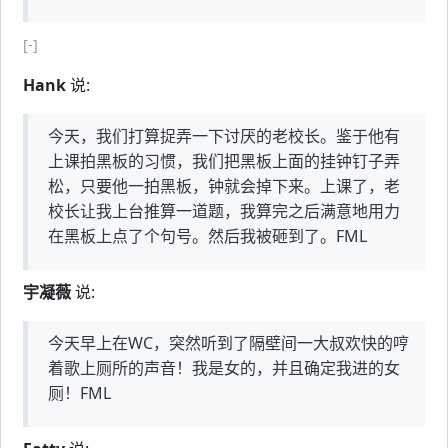
[-]
Hank
说:
今天，我们打算捉弄一下讨厌的老校长。鉴于他有
上课拍黑板的习惯，我们把黑板上面的挂钟钉子弄
松，只要他一拍黑板，钟就会掉下来。上课了，老
校长让我上台推算一道题，我算完之后满意地用力
在黑板上点了个句号。然后我被砸到了。FML
宇凝薇
说:
今天早上在WC，突然听到了隔壁间一大叔欢快的哼
着歌上厕所的声音！我是女的，并且确定我进的女
厕！FML