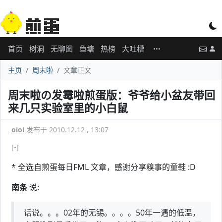
首页
树洞
无聊图
鱼塘
热榜
大吐槽
主页
周末啦
文章正文
周末啦の发霉啦煎蛋版：爷爷给小盆友带回
来几只实验室里的小白鼠
oioi
发布于 2010.12.12 , 13:07
[-]
* 全选自煎蛋每日FML 文章，感谢分享糗事的童鞋 :D
南条
说:
话说。。。02年的无锡。。。。50年一遇的低温，