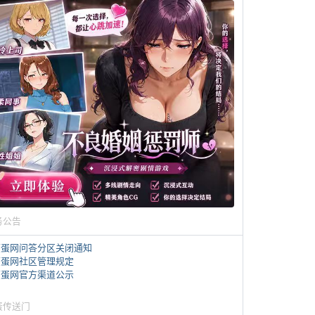
务公告
煎蛋网问答分区关闭通知
煎蛋网社区管理规定
煎蛋网官方渠道公示
蛋传送门