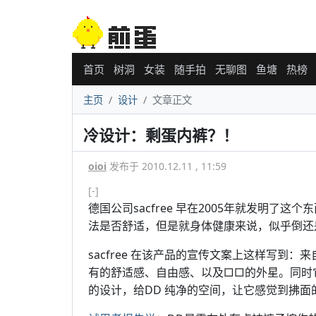
首页
树洞
女装
随手拍
无聊图
鱼塘
热榜
主页
设计
文章正文
冷设计：剩蛋内裤？！
oioi
发布于 2010.12.11 , 11:59
[-]
德国公司sacfree 早在2005年就发明
法是否舒适，但是就身体健康来说，似乎倒还
sacfree 在该产品的宣传文案上这样写到
有的舒适感、自由感、以及□□的外星。同时
的设计，给DD 纯净的空间，让它感觉到拂面