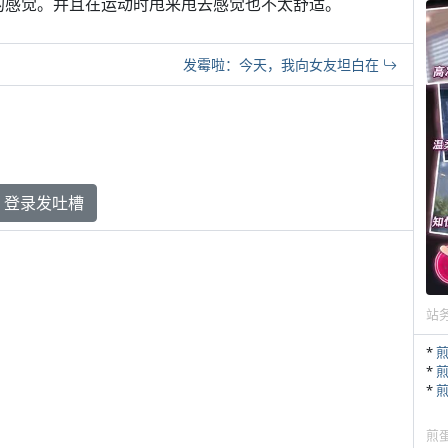
的感觉。并且在运动时甩来甩去感觉也不太舒适。
发霉啦：今天，我向女友坦白在
登录发吐槽
站
*
*
*
煎