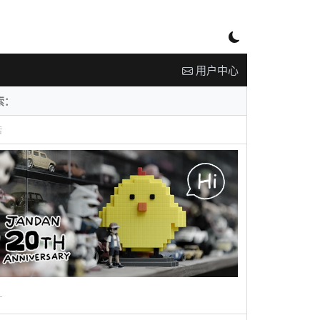
用户中心
告
广