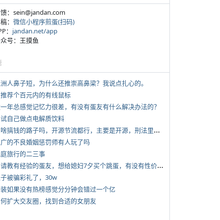
反馈：sein@jandan.com
投稿：
微信小程序煎蛋(扫码)
APP：
jandan.net/app
 公众号：王摸鱼
塘
 亚洲人鼻子短，为什么还推崇高鼻梁？我说点扎心的。
 求推荐个百元内的有线鼠标
 近一年总感觉记忆力很差，有没有蛋友有什么解决办法的？
 尝试自己做点电解质饮料
*
有啥搞钱的路子吗，开源节流都行，主要是开源，刑法里的咱不做
 推广的不良婚姻惩罚师有人玩了吗
 家庭旅行的二三事
*
想请教有经验的蛋友，想给媳妇7夕买个跳蛋，有没有性价比高的推荐
侄子被骗彩礼了，30w
 女装如果没有热榜感觉分分钟会错过一个亿
 如何扩大交友圈，找到合适的女朋友