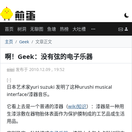
首页
树洞
无聊图
鱼塘
热榜
大吐槽
主页
Geek
文章正文
啊！Geek：没有弦的电子乐器
oioi
发布于 2010.12.09 , 19:52
[-]
日本艺术家yuri suzuki 发明了这种urushi musical
interface/漆器音乐。
它看上去是一个普通的漆器（
wiki知识
）：漆器是一种用
生漆涂敷在器物胎体表面作为保护膜制成的工艺品或生活
用品。