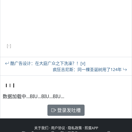
[-]
酷广告设计：在大庭广众之下洗澡？！[v]
疯狂吉尼斯：同一棵圣诞树用了124年
数据加载中...BIU...BIU...BIU...
登录发吐槽
关于我们
·
用户协议
·
隐私政策
·
煎蛋APP