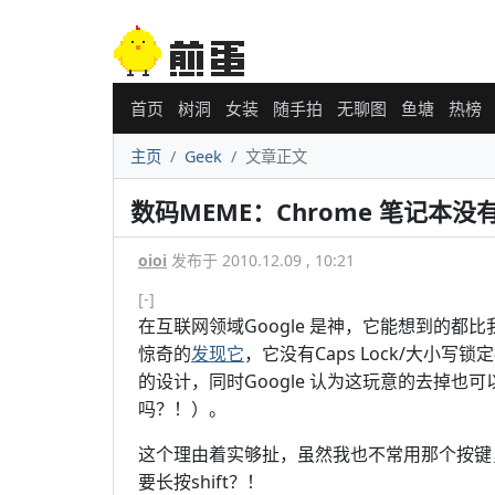
首页
树洞
女装
随手拍
无聊图
鱼塘
热榜
主页
Geek
文章正文
数码MEME：Chrome 笔记本
oioi
发布于 2010.12.09 , 10:21
[-]
在互联网领域Google 是神，它能想到的都
惊奇的
发现它
，它没有Caps Lock/大小写
的设计，同时Google 认为这玩意的去掉
吗？！）。
这个理由着实够扯，虽然我也不常用那个按键
要长按shift？！