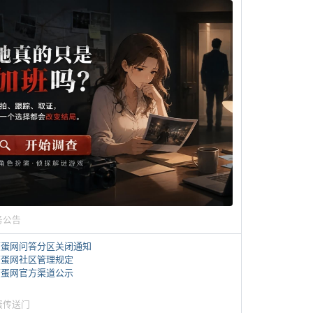
务公告
煎蛋网问答分区关闭通知
煎蛋网社区管理规定
煎蛋网官方渠道公示
蛋传送门