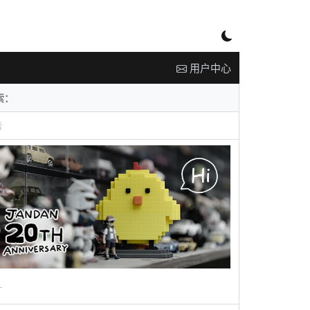
用户中心
告
广