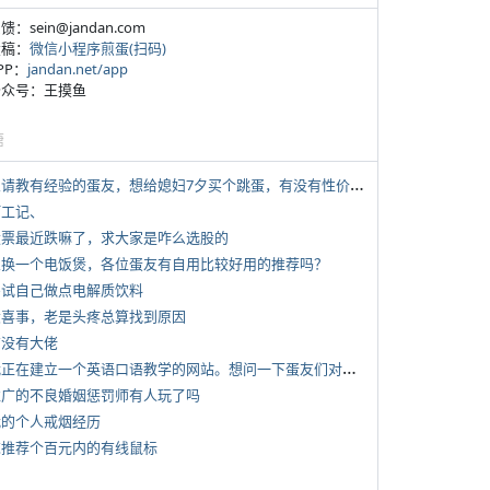
反馈：sein@jandan.com
投稿：
微信小程序煎蛋(扫码)
APP：
jandan.net/app
 公众号：王摸鱼
塘
*
想请教有经验的蛋友，想给媳妇7夕买个跳蛋，有没有性价比高的推荐
打工记、
 股票最近跌嘛了，求大家是咋么选股的
 想换一个电饭煲，各位蛋友有自用比较好用的推荐吗？
 尝试自己做点电解质饮料
 大喜事，老是头疼总算找到原因
有没有大佬
*
我正在建立一个英语口语教学的网站。想问一下蛋友们对这类教学机构或网站的痛点。
 推广的不良婚姻惩罚师有人玩了吗
 我的个人戒烟经历
 求推荐个百元内的有线鼠标