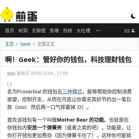
首页
树洞
无聊图
鱼塘
热榜
大吐槽
主页
Geek
文章正文
啊！Geek：管好你的钱包，科技理财钱包
oioi
发布于 2010.12.04 , 21:09
[-]
名为Proverbial 的钱包
有三种模式
，能够帮助你控制消费
欲望，控制开支，从而在月底让你莫名其妙节约出一笔巨
款（oioi：然后再一口气挥霍掉 :D）。
首先该钱包有一个叫做
Mother Bear 的功能
。也就是在
你钱包内
安放一个弹簧夹
（或者之类的吧），功能是，让
你打开钱包更加费劲（因为弹簧卡住了），这样你可能就