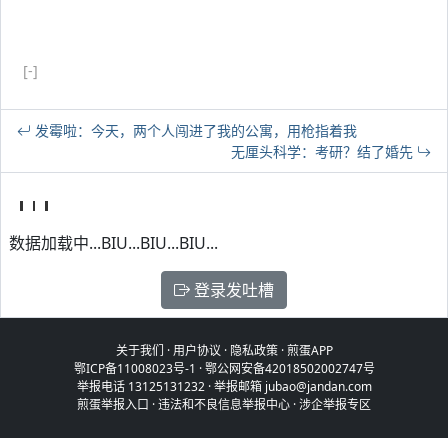
[-]
发霉啦：今天，两个人闯进了我的公寓，用枪指着我
无厘头科学：考研？结了婚先
数据加载中...BIU...BIU...BIU...
登录发吐槽
关于我们
·
用户协议
·
隐私政策
·
煎蛋APP
鄂ICP备11008023号-1
·
鄂公网安备42018502002747号
举报电话 13125131232 · 举报邮箱 jubao@jandan.com
煎蛋举报入口
·
违法和不良信息举报中心
·
涉企举报专区