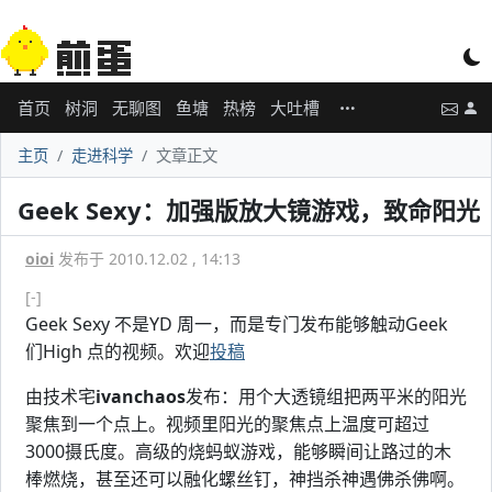
首页
树洞
无聊图
鱼塘
热榜
大吐槽
主页
走进科学
文章正文
Geek Sexy：加强版放大镜游戏，致命阳光
oioi
发布于 2010.12.02 , 14:13
[-]
Geek Sexy 不是YD 周一，而是专门发布能够触动Geek
们High 点的视频。欢迎
投稿
由技术宅
ivanchaos
发布：用个大透镜组把两平米的阳光
聚焦到一个点上。视频里阳光的聚焦点上温度可超过
3000摄氏度。高级的烧蚂蚁游戏，能够瞬间让路过的木
棒燃烧，甚至还可以融化螺丝钉，神挡杀神遇佛杀佛啊。