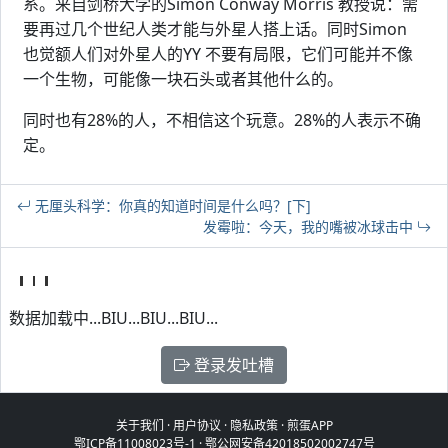
系。来自剑桥大学的Simon Conway Morris 教授说：需
要再过几个世纪人类才能与外星人搭上话。同时Simon
也觉额人们对外星人的YY 不要有局限，它们可能并不像
一个生物，可能像一块石头或者其他什么的。
同时也有28%的人，不相信这个玩意。28%的人表示不确
定。
无厘头科学：你真的知道时间是什么吗？[下]
发霉啦：今天，我的嘴被冰球击中
数据加载中...BIU...BIU...BIU...
登录发吐槽
关于我们
·
用户协议
·
隐私政策
·
煎蛋APP
鄂ICP备11008023号-1
·
鄂公网安备42018502002747号