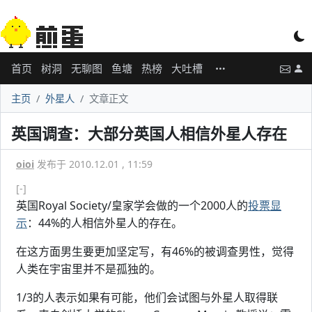
首页
树洞
无聊图
鱼塘
热榜
大吐槽
主页
外星人
文章正文
英国调查：大部分英国人相信外星人存在
oioi
发布于 2010.12.01 , 11:59
[-]
英国Royal Society/皇家学会做的一个2000人的
投票显
示
：44%的人相信外星人的存在。
在这方面男生要更加坚定写，有46%的被调查男性，觉得
人类在宇宙里并不是孤独的。
1/3的人表示如果有可能，他们会试图与外星人取得联