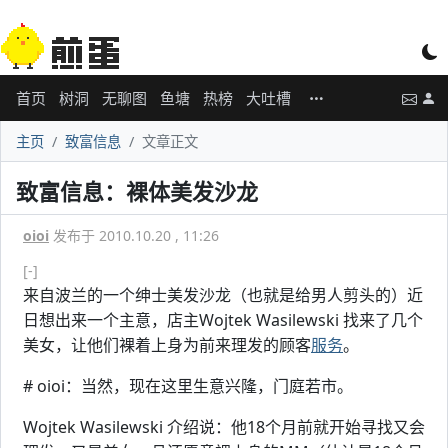
首页
树洞
无聊图
鱼塘
热榜
大吐槽
主页
致富信息
文章正文
致富信息：裸体美发沙龙
oioi
发布于 2010.10.20 , 11:26
[-]
来自波兰的一个绅士美发沙龙（也就是给男人剪头的）近
日想出来一个主意，店主Wojtek Wasilewski 找来了几个
美女，让他们裸着上身为前来理发的顾客
服务
。
# oioi：当然，现在这里生意兴隆，门庭若市。
Wojtek Wasilewski 介绍说：他18个月前就开始寻找又会