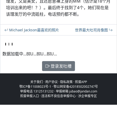
理发，又是美女，且还愿意裸上身的MM（估计是18个月
培训出来的吧！？）。最后终于找到了4个，她们现在是
该理发厅的中流砥柱，电话预约都不断。
Michael Jackson最喜欢的照片
世界最大吐司肖像图
数据加载中...BIU...BIU...BIU...
登录发吐槽
关于我们
·
用户协议
·
隐私政策
·
煎蛋APP
鄂ICP备11008023号-1
·
鄂公网安备42018502002747号
举报电话 13125131232 · 举报邮箱 jubao@jandan.com
煎蛋举报入口
·
违法和不良信息举报中心
·
涉企举报专区