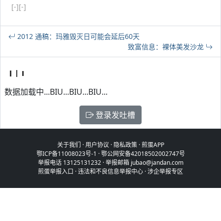
[-]
[-]
2012 通稿：玛雅毁灭日可能会延后60天
致富信息：裸体美发沙龙
数据加载中...BIU...BIU...BIU...
登录发吐槽
关于我们
·
用户协议
·
隐私政策
·
煎蛋APP
鄂ICP备11008023号-1
·
鄂公网安备42018502002747号
举报电话 13125131232 · 举报邮箱 jubao@jandan.com
煎蛋举报入口
·
违法和不良信息举报中心
·
涉企举报专区