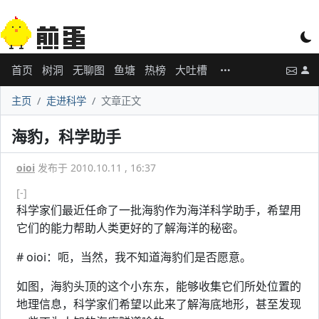
首页
树洞
无聊图
鱼塘
热榜
大吐槽
主页
走进科学
文章正文
海豹，科学助手
oioi
发布于 2010.10.11 , 16:37
[-]
科学家们最近任命了一批海豹作为海洋科学助手，希望用
它们的能力帮助人类更好的了解海洋的秘密。
# oioi：呃，当然，我不知道海豹们是否愿意。
如图，海豹头顶的这个小东东，能够收集它们所处位置的
地理信息，科学家们希望以此来了解海底地形，甚至发现