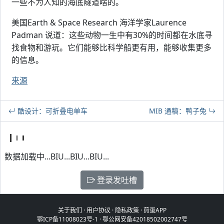
一些不为人知的海底隧道啥的。
美国Earth & Space Research 海洋学家Laurence
Padman 说道：这些动物一生中有30%的时间都在水底寻
找食物和游玩。它们能够比科学船更有用，能够收集更多
的信息。
来源
酷设计：可折叠电单车
MIB 通稿：鸭子兔
数据加载中...BIU...BIU...BIU...
登录发吐槽
关于我们
·
用户协议
·
隐私政策
·
煎蛋APP
鄂ICP备11008023号-1
·
鄂公网安备42018502002747号