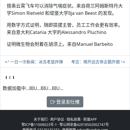
搭乘云霄飞车可以消除气喘症状。来自荷兰阿姆斯特丹大
学Simon Rietveld 和堤堡大学Ilja van Beest 的发现。
用数学方式证明，随即提拔主管，员工工作会更有效率。
来自意大利Catania 大学的Alessandro Pluchino
证明微生物会附着在胡须上。来自Manuel Barbeito
一日一冷新闻：冰冻老鼠炸弹
考古：揭开远古帝企鹅外貌
数据加载中...BIU...BIU...BIU...
登录发吐槽
关于我们
·
用户协议
·
隐私政策
·
煎蛋APP
鄂ICP备11008023号-1
·
鄂公网安备42018502002747号
举报电话 13125131232 · 举报邮箱 jubao@jandan.com