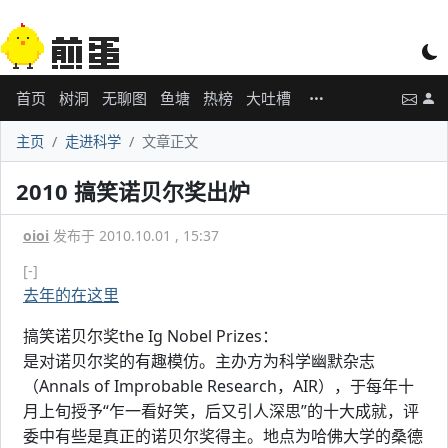
首页
树洞
无聊图
鱼塘
热榜
大吐槽
主页
走进科学
文章正文
2010 搞笑诺贝尔奖出炉
oioi
发布于 2010.10.01 , 15:37
[-]
去年的在这里
搞笑诺贝尔奖the Ig Nobel Prizes：
是对诺贝尔奖的有趣模仿。主办方为科学幽默杂志
（Annals of Improbable Research，AIR），于每年十
月上旬授予“乍一看好笑，后又引人深思”的十大成就，评
委中有些是真正的诺贝尔奖得主。地点为哈佛大学的桑德