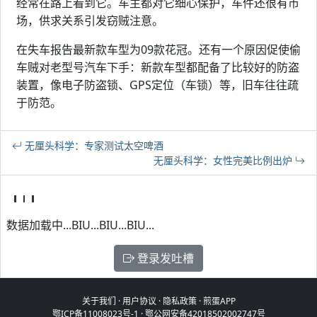
经常在路上看到它。车主都对它细心保护，车件还很有市
场，供求关系引发窃贼注意。
在失车报告最新款车型为09款花冠。还有一个原因促使偷
车贼对老型号汽车下手：新款车型都配备了比较好的防盗
装置，像电子防盗锁、GPS定位（车锁）等，旧车往往疏
于防范。
无厘头科学：专家测试太空啤酒
无厘头科学：女性完美比例出炉
数据加载中...BIU...BIU...BIU...
登录发吐槽
关于我们
·
用户协议
·
隐私政策
·
煎蛋APP
鄂ICP备11008023号-1
·
鄂公网安备42018502002747号