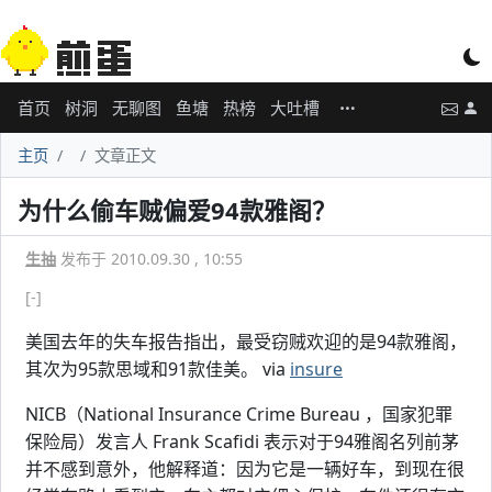
首页
树洞
无聊图
鱼塘
热榜
大吐槽
主页
文章正文
为什么偷车贼偏爱94款雅阁？
生抽
发布于 2010.09.30 , 10:55
[-]
美国去年的失车报告指出，最受窃贼欢迎的是94款雅阁，
其次为95款思域和91款佳美。 via
insure
NICB（National Insurance Crime Bureau ，国家犯罪
保险局）发言人 Frank Scafidi 表示对于94雅阁名列前茅
并不感到意外，他解释道：因为它是一辆好车，到现在很