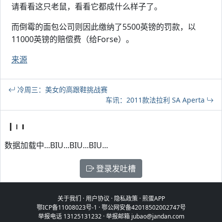
请看看这只老鼠，看看它都成什么样子了。
而倒霉的面包公司则因此缴纳了5500英镑的罚款，以
11000英镑的赔偿费（给Forse）。
来源
冷周三：美女的高跟鞋挑战赛
车讯：2011款法拉利 SA Aperta
数据加载中...BIU...BIU...BIU...
登录发吐槽
关于我们
·
用户协议
·
隐私政策
·
煎蛋APP
鄂ICP备11008023号-1
·
鄂公网安备42018502002747号
举报电话 13125131232 · 举报邮箱 jubao@jandan.com