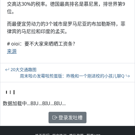
交高达30%的税率。德国最高排名是慕尼黑，排世界第9
位。
而最便宜劳动力的3个城市是罗马尼亚的布加勒斯特，菲
律宾的马尼拉和印度的孟买。
# oioi：要不大家来晒晒工资条？
来源
20大交通趣图
周末啦の发霉啦煎蛋版：昨晚和一个刚进校的小孩儿聊Q
数据加载中...BIU...BIU...BIU...
登录发吐槽