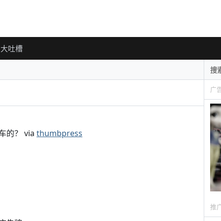
大吐槽
广
的？ via
thumbpress
推