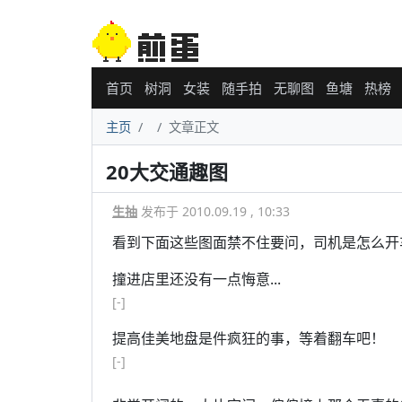
首页
树洞
女装
随手拍
无聊图
鱼塘
热榜
主页
文章正文
20大交通趣图
生抽
发布于 2010.09.19 , 10:33
看到下面这些图面禁不住要问，司机是怎么开车
撞进店里还没有一点悔意...
[-]
提高佳美地盘是件疯狂的事，等着翻车吧！
[-]