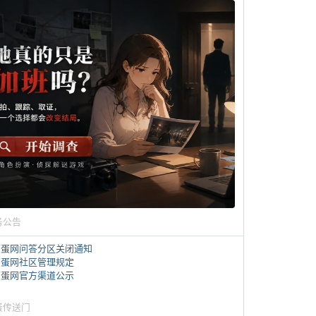
务公告
煎蛋网问答分区关闭通知
煎蛋网社区管理规定
煎蛋网官方渠道公示
蛋传送门