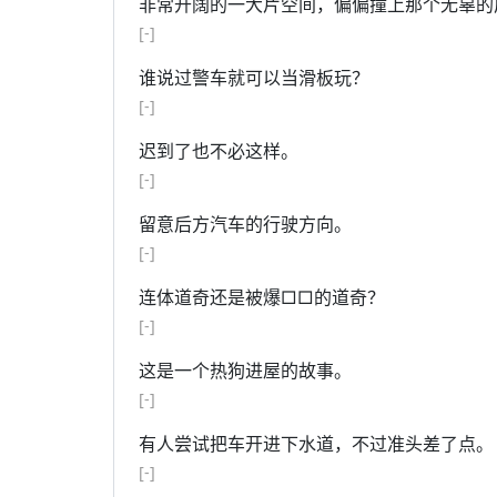
非常开阔的一大片空间，偏偏撞上那个无辜的
[-]
谁说过警车就可以当滑板玩？
[-]
迟到了也不必这样。
[-]
留意后方汽车的行驶方向。
[-]
连体道奇还是被爆□□的道奇？
[-]
这是一个热狗进屋的故事。
[-]
有人尝试把车开进下水道，不过准头差了点。
[-]