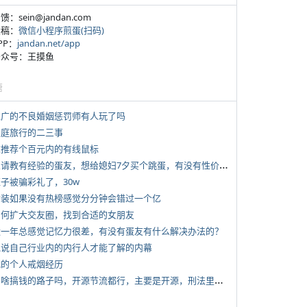
反馈：sein@jandan.com
投稿：
微信小程序煎蛋(扫码)
APP：
jandan.net/app
 公众号：王摸鱼
塘
 推广的不良婚姻惩罚师有人玩了吗
 家庭旅行的二三事
 求推荐个百元内的有线鼠标
*
想请教有经验的蛋友，想给媳妇7夕买个跳蛋，有没有性价比高的推荐
侄子被骗彩礼了，30w
 女装如果没有热榜感觉分分钟会错过一个亿
 如何扩大交友圈，找到合适的女朋友
 近一年总感觉记忆力很差，有没有蛋友有什么解决办法的？
 说说自己行业内的内行人才能了解的内幕
 我的个人戒烟经历
*
有啥搞钱的路子吗，开源节流都行，主要是开源，刑法里的咱不做