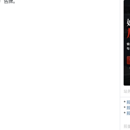
广告牌。
站
*
*
*
煎