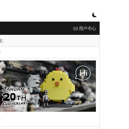
用户中心
告
广