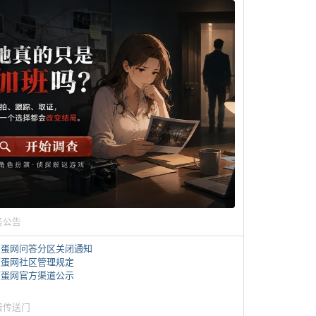
务公告
煎蛋网问答分区关闭通知
煎蛋网社区管理规定
煎蛋网官方渠道公示
蛋传送门