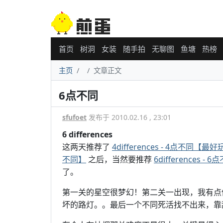
首页
树洞
女装
随手拍
无聊图
鱼塘
热榜
主页
文章正文
6点不同
sfufoet
发布于 2010.02.16 , 23:01
6 differences
这两天推荐了
4differences - 4点不同【
不同】
之后，当然要推荐
6differences
了。
第一关的星空很梦幻！第二关一出现，我有点
坏的路灯。。最后一个不同死活找不出来，靠