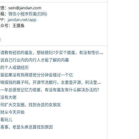
反馈：sein@jandan.com
投稿：
微信小程序煎蛋(扫码)
APP：
jandan.net/app
 公众号：王摸鱼
塘
*
想请教有经验的蛋友，想给媳妇7夕买个跳蛋，有没有性价比高的推荐
 说说自己行业内的内行人才能了解的内幕
 我的个人戒烟经历
 女装如果没有热榜感觉分分钟会错过一个亿
*
有啥搞钱的路子吗，开源节流都行，主要是开源，刑法里的咱不做
 近一年总感觉记忆力很差，有没有蛋友有什么解决办法的？
有没有大佬
 如何扩大交友圈，找到合适的女朋友
 发财从今天开始
写着玩儿
 大喜事，老是头疼总算找到原因