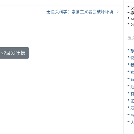
* 
无厘头科学：素食主义者会破坏环境
* 
* 
*
鱼
登录发吐槽
*
*
*
*
* 
*
*
* 
*