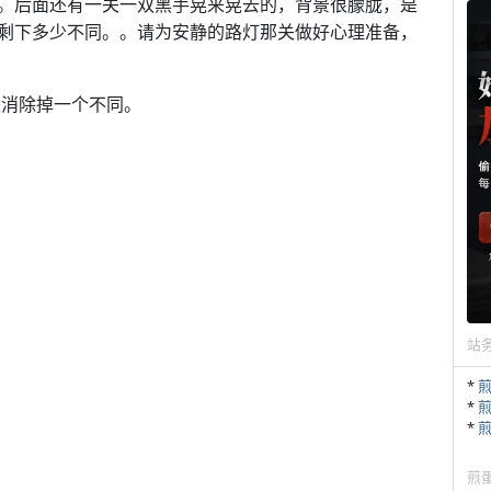
。后面还有一关一双黑手晃来晃去的，背景很朦胧，是
剩下多少不同。。请为安静的路灯那关做好心理准备，
来消除掉一个不同。
站
*
*
*
煎