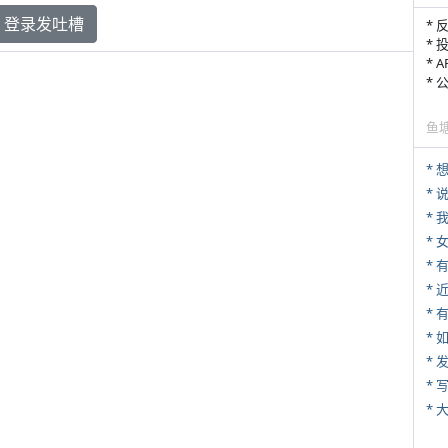
登录发吐槽
* 
* 
* 
*
鱼
*
*
*
*
* 
*
*
* 
*