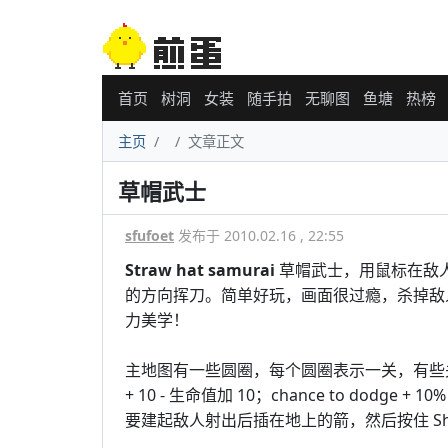
首页
树洞
女装
随手拍
无聊图
鱼塘
热榜
主页
文章正文
草帽武士
sfufoet
发布于 2010.02.16 , 22:55
Straw hat samurai
草帽武士，用鼠标在敌
的方向挥刀。简单好玩，画面很过瘾，杀掉敌
力美学！
主地图有一些圆圈，每个圆圈表示一关，有些关卡
+ 10 - 生命值加 10；chance to dodg
要建起敌人射出后插在地上的箭，然后按住 Sh