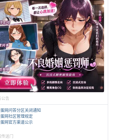
务公告
煎蛋网问答分区关闭通知
煎蛋网社区管理规定
煎蛋网官方渠道公示
蛋传送门