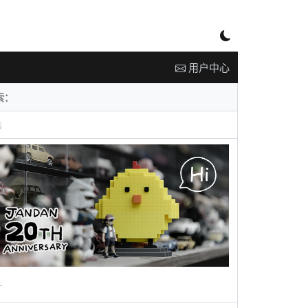
用户中心
告
广