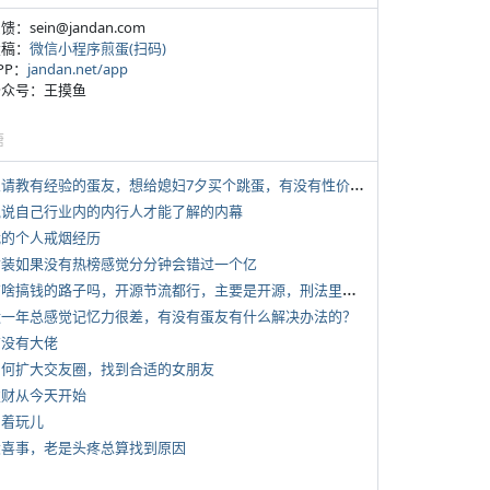
反馈：sein@jandan.com
投稿：
微信小程序煎蛋(扫码)
APP：
jandan.net/app
 公众号：王摸鱼
塘
*
想请教有经验的蛋友，想给媳妇7夕买个跳蛋，有没有性价比高的推荐
 说说自己行业内的内行人才能了解的内幕
 我的个人戒烟经历
 女装如果没有热榜感觉分分钟会错过一个亿
*
有啥搞钱的路子吗，开源节流都行，主要是开源，刑法里的咱不做
 近一年总感觉记忆力很差，有没有蛋友有什么解决办法的？
有没有大佬
 如何扩大交友圈，找到合适的女朋友
 发财从今天开始
写着玩儿
 大喜事，老是头疼总算找到原因