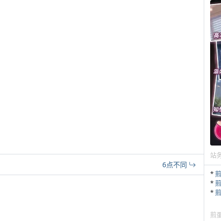
站
6点不同
*
*
*
煎