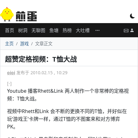
首页
树洞
无聊图
鱼塘
热榜
大吐槽
主页
游戏
文章正文
超赞定格视频：T恤大战
oioi
发布于 2010.02.15 , 10:29
[-]
Youtube 播客Rhett&Link 两人制作一个非常棒的定格视
频：T恤大战。
视频中Rhett和Link 会不断的更换不同的T恤，并好似在
玩‘游戏王’卡牌一样，通过T恤的不图案来和对方博弈
PK。