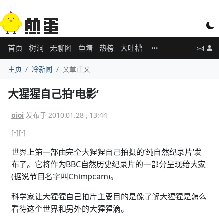
首页
树洞
无聊图
鱼塘
热榜
大吐槽
主页
冷新闻
文章正文
大猩猩自己拍‘电影’
oioi
发布于 2010.01.28 , 13:44
[-]
[-]
世界上第一部由完全大猩猩自己拍摄的‘纯自然纪录片’发
布了。它将作为BBC自然历史纪录片的一部分呈现给大家
(据说节目名字叫Chimpcam)。
科学家让大猩猩自己拍片主要目的是像了解大猩猩是怎么
看待这个世界和另外的大猩猩滴。