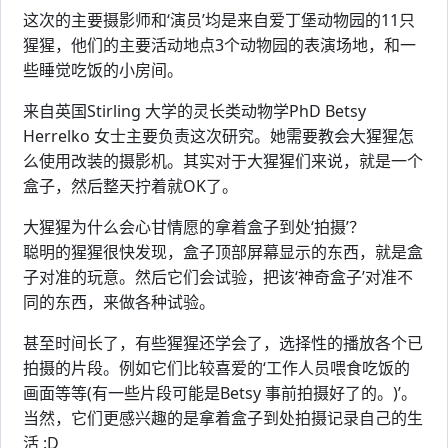
这次的主要摄影师和‘演员’均是来自爱丁堡动物园的11只
猩猩，他们的主要活动地点3个动物园的表演场地，和一
些睡觉吃饭的小房间。
来自英国Stirling 大学的灵长类动物学PhD Betsy
Herrelko 女士主要负责这次研究。她需要教会大猩猩怎
么使用改装的摄影机。其实对于大猩猩们来说，就是一个
盒子，然后整天拧着就OK了。
大猩猩为什么会心甘情愿的拿着盒子到处‘拍摄’？
聪明的猩猩很快发现，盒子顶部屏幕显示的东西，就是盒
子对准的玩意。然后它们会试验，把该‘神奇盒子’对准不
同的东西，来做各种试验。
甚至时间长了，有些猩猩还学会了，选择性的播放各个已
拍摄的片段。例如它们比较喜爱的‘工作人员喂食吃饭的
画面等等(有一些片段可能是Betsy 事前拍摄好了的。)’。
当然，它们更感兴趣的是拿着盒子到处拍摄记录自己的生
活 :D