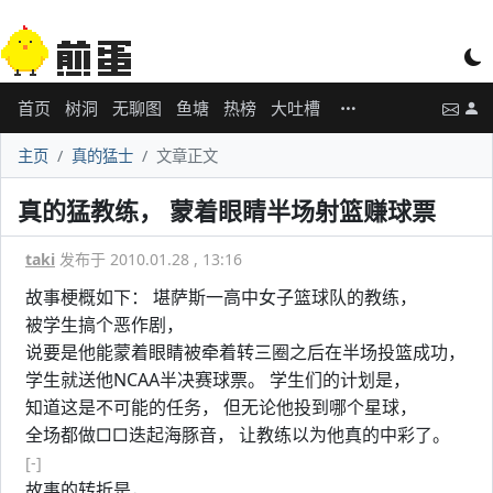
首页
树洞
无聊图
鱼塘
热榜
大吐槽
主页
真的猛士
文章正文
真的猛教练， 蒙着眼睛半场射篮赚球票
taki
发布于 2010.01.28 , 13:16
故事梗概如下： 堪萨斯一高中女子篮球队的教练，
被学生搞个恶作剧，
说要是他能蒙着眼睛被牵着转三圈之后在半场投篮成功，
学生就送他NCAA半决赛球票。 学生们的计划是，
知道这是不可能的任务， 但无论他投到哪个星球，
全场都做□□迭起海豚音， 让教练以为他真的中彩了。
[-]
故事的转折是，