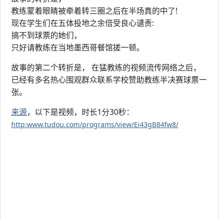
教练蒙着眼睛被牵着转三圈之后在半场真的中了!
现在学生们在五体投地之余倍受良心谴责:
搞不到球票的她们，
只好请教练在当地墨西哥餐馆搓一顿。
故事的第二个转折是， 在猛教练的视频流传网络之后，
已经有多名热心围观群众联系学校赞助教练半决赛球票一
张。
来源
，以下是视频，时长1分30秒：
http:www.tudou.com/programs/view/Ei43gB84fw8/