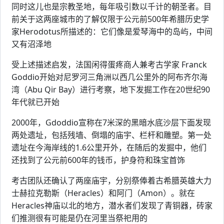
同时这儿也是宗教圣地，每年吸引数以千计的朝圣者。目
前关于这两座城市的了解仅限于公元前500年希腊历史学
家Herodotus所描述的：它们像是爱琴海中的岛屿，中间
又有沼泽地
受上述描述启发，法国闲得蛋疼商人兼考古学家 Franck
Goddio开始对尼罗河三角洲以西几公里外的阿布齐尔海
湾（Abu Qir Bay）进行考察，地下发掘工作在20世纪90
年代就已开始
2000年，Gdoddio宣称在7米深的黑暗水底沙层下面发现
两处遗址，包括残墙、倒塌的庙宇、栏杆和雕塑。第一处
遗址在今海岸线的1.6公里开外，在随后的发掘中，他们
还找到了公元前600年的钱币，护身符和珠宝首饰
考古团队还确认了两座庙宇，分别祭俸着古希腊英雄大力
士赫拉克勒斯（Heracles）和阿门（Amon）。就在
Heracles神庙以北的地方，潜水者们发现了青铜器，砖家
们推测很有可能是仍在河里当祭祀用的