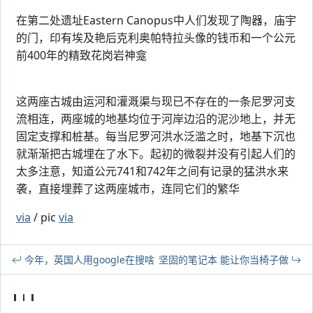
在第二处遗址Eastern Canopus中人们发现了陶器，庙宇
的门，印有埃及艳后克利奥帕特拉头像的钱币和一个公元
前400年的精致花岗岩神龛
这两座古城由运河和灌溉渠与现已不存在的一条尼罗河支
流相连，两座城的地基均位于河岸边沿的泥沙地上，并无
固定支撑和桩基。每当尼罗河洪水泛滥之时，地基下沉也
就渐渐把古城埋在了水下。起初的微裂并没有引起人们的
太多注意，知道公元741和742年之间有记录的猛洪水来
袭，直接埋葬了这两座城市，连同它们的繁华
via
/ pic
via
今年，英国人用google在搜啥
坚固的笔记本 能让你当椅子做