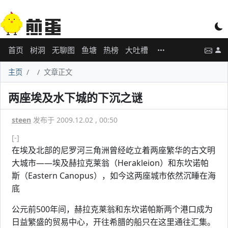
首页
树洞
无聊图
鱼塘
热榜
大吐槽
主页
文章正文
两座埃及水下城的下沉之谜
steen
发布于 2009.12.02 , 00:50
[-]
在埃及北部的尼罗河三角洲曾经屹立着两座繁华的古文明
大城市——埃及赫拉克莱翁（Herakleion）和东坎诺帕
斯（Eastern Canopus），如今这两座城市依然沉睡在海
底
公元前500年间，赫拉克莱翁和东坎诺帕斯两个港口成为
日益繁盛的贸易中心，开往希腊的船只在这里通往汇集。