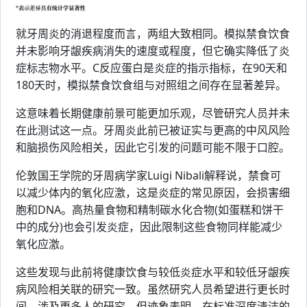
就牙周炎的消退程度而言，两组大致相同。模拟禁食饮食
并未影响牙龈疾病消失的速度或程度，但它确实降低了炎
症标志物水平。C反应蛋白是炎症的指示指标，在90天和
180天时，模拟禁食饮食组与对照组之间存在显著差异。
这意味着长期健康前景可能更加乐观，尽管研究人员并未
在此测试这一点。牙周炎此前已被证实与更高的中风风险
和脑损伤风险相关，因此它引发的问题可能不限于口腔。
伦敦国王学院的牙周病学家Luigi Nibali解释说，禁食可
以减少体内的氧化应激，这是炎症的常见原因，会损害细
胞和DNA。高热量食物和精制碳水化合物(如蛋糕和饼干
中的成分)也会引发炎症，因此限制这些食物同样能减少
氧化应激。
这些发现与此前将健康饮食与较低炎症水平和较低牙龈疾
病风险相关联的研究一致。虽然研究人员希望进行更长时
间、涉及更多人的研究，但迹象表明，在标准深度清洁的