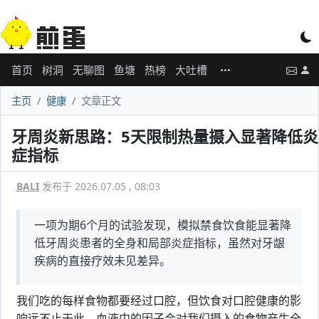
首页
树洞
无聊图
鱼塘
热榜
大吐槽
主页
健康
文章正文
牙周炎新思路：5天限制热量摄入显著降低炎
症指标
BALI
发布于 2026.07.05 , 08:03
一项为期6个月的试验发现，模拟禁食饮食能显著降
低牙周炎患者的全身和局部炎症指标，虽然对牙龈
疾病的直接疗效未见差异。
我们吃的每样食物都要经过口腔，但饮食对口腔健康的影
响远不止于此。血液中的因子会对我们摄入的食物产生全