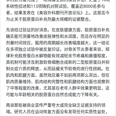
系统性综述和113项随机对照试验，覆盖近8000名参与
者，结果发表在《美容外科期刊开放论坛》上。这是迄今
为止关于胶原蛋白补充剂最大规模的证据整合。
先说经过验证的好消息。在皮肤健康方面，胶原蛋白补充
确实能可测量地改善皮肤弹性和水润度，而且存在明显的
剂量时间效应，服用的周期越长改善幅度越大，这一结论
在多项独立试验中被反复印证。对骨关节炎患者来说，规
律补充胶原蛋白水解物能有效减轻关节疼痛和晨僵程度，
其机制可能涉及刺激软骨细胞合成新的二型胶原蛋白并抑
制炎症介质的释放，从而延缓关节软骨的退行性损耗。在
肌肉和肌腱方面，虽然效应量不如前两项那么突出，但在
肌肉质量维持、肌肉结构完整性和肌腱结构方面也观察到
了中等程度的改善，尤其是在老年人群中效果更明显，这
可能与年龄相关的胶原蛋白自然合成能力下降有关。
再说那些被商业宣传严重夸大或完全缺乏证据支持的领
域。研究人员在运动恢复方面没有发现任何实质性益处，