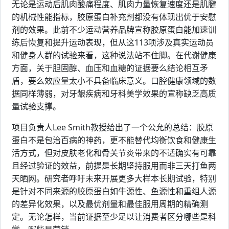
无论是运动后肌肉酸痛程度、肌肉力量恢复速度还是肌腱
的机械性能指标，胶原蛋白补充剂都没有体现出优于安慰
剂的效果。此前不少运动营养品牌宣称胶原蛋白能加速训
练后恢复和提升运动表现，但从这113项涉及真实运动员
和健身人群的试验来看，这种说法站不住脚。在代谢健康
方面，关于胆固醇、血压和血糖的证据要么结论相互矛
盾，要么效应量太小不具备临床意义。口腔健康领域的数
据同样薄弱，对牙龈疾病和牙科美学效果的宣称缺乏高质
量试验支撑。
项目负责人Lee Smith教授给出了一个公允的总结：胶原
蛋白不是包治百病的神药，更不能替代均衡饮食和健康生
活方式，但对皮肤老化和骨关节炎带来的不适确实有可靠
且经过验证的效益，前提是长期坚持服用而非三天打鱼两
天晒网。研究者呼吁未来开展更多大样本长期试验，特别
是针对不同来源的胶原蛋白如牛源性、鱼源性和重组人源
的差异化效果，以及最优剂量和最佳服用周期的精确测
定。无论怎样，当前证据至少足以让消费者区分哪些是科