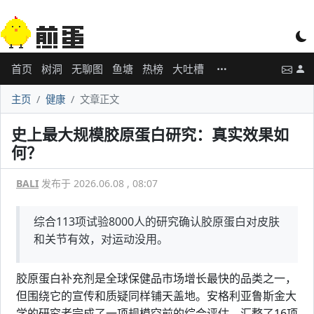
首页
树洞
无聊图
鱼塘
热榜
大吐槽
主页
健康
文章正文
史上最大规模胶原蛋白研究：真实效果如
何？
BALI
发布于 2026.06.08 , 08:07
综合113项试验8000人的研究确认胶原蛋白对皮肤
和关节有效，对运动没用。
胶原蛋白补充剂是全球保健品市场增长最快的品类之一，
但围绕它的宣传和质疑同样铺天盖地。安格利亚鲁斯金大
学的研究者完成了一项规模空前的综合评估，汇整了16项