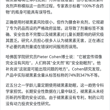
充剂声称模拟这一自然过程，专家表示标着"100%不含药
物"的瓶身可能具有误导性。
正确使用时褪黑素风险很小，但作为膳食补充剂，它规避
了专为药品而设的严格政府监管。这导致了剂量标签不准
确、安全信息不完整以及褪黑素对儿童长期影响的研究极
其匮乏。研究人员担心很多人认为褪黑素无害，正在通过
不必要的高剂量或在错误时间服用而误用。
哈佛医学院研究员Pieter Cohen博士说："它被宣传得像
完全没有风险"，人们称其"全天然"和"安全助眠剂"。他
补充说"这就是可能出现问题的地方"。Cohen研究发现，
产品中实际褪黑素含量从标签标称的74%到347%不等。
近五分之一学龄儿童定期使用褪黑素助眠，这一趋势令科
学家担忧。长期安全性数据在儿童中缺乏，褪黑素从未经
历新药所需的安全试验。由于褪黑素没有专利，制药公司
没有动力投资安全性研究。