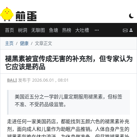
首页
树洞
无聊图
鱼塘
热榜
大吐槽
主页
健康
文章正文
褪黑素被宣传成无害的补充剂，但专家认为
它应该是药品
BALI
发布于 2026.06.01 , 08:01
美国近五分之一学龄儿童定期服用褪黑素，但标签
不准、不受药品级监管。
走进任何一家美国药店，都能找到五颜六色的褪黑素补充
剂，面向成人和儿童作为助眠产品推销。人体自身产生的
褪黑素每晚在体内流淌，为休息做准备。但尽管褪黑素补