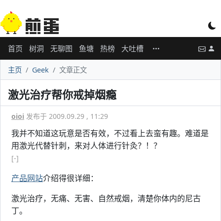
首页
树洞
无聊图
鱼塘
热榜
大吐槽
主页
Geek
文章正文
激光治疗帮你戒掉烟瘾
oioi
发布于 2009.09.29 , 11:29
我并不知道这玩意是否有效，不过看上去蛮有趣。难道是
用激光代替针刺，来对人体进行针灸？！？
[-]
产品网站
介绍得很详细：
激光治疗，无痛、无害、自然戒烟，清楚你体内的尼古
丁。