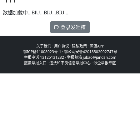
数据加载中...BIU...BIU...BIU...
登录发吐槽
关于我们
·
用户协议
·
隐私政策
·
煎蛋APP
鄂ICP备11008023号-1
·
鄂公网安备42018502002747号
举报电话 13125131232 · 举报邮箱 jubao@jandan.com
煎蛋举报入口
·
违法和不良信息举报中心
·
涉企举报专区