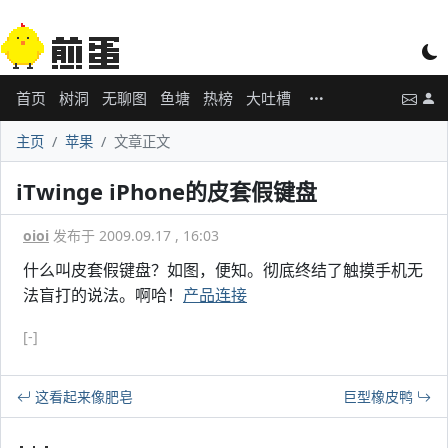
首页
树洞
无聊图
鱼塘
热榜
大吐槽
主页
苹果
文章正文
iTwinge iPhone的皮套假键盘
oioi
发布于 2009.09.17 , 16:03
什么叫皮套假键盘？如图，便知。彻底终结了触摸手机无
法盲打的说法。啊哈！
产品连接
[-]
这看起来像肥皂
巨型橡皮鸭